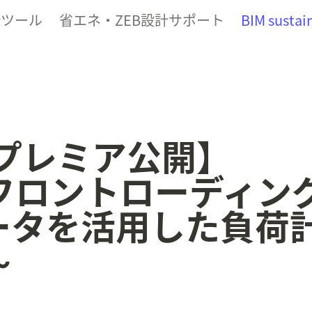
計ツール
省エネ・ZEB設計サポート
BIM sustain
eプレミア公開】

フロントローディン
データを活用した負荷
～