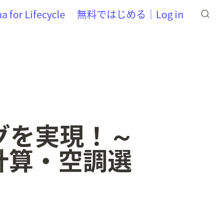
a for Lifecycle
無料ではじめる｜Log in
グを実現！～
計算・空調選