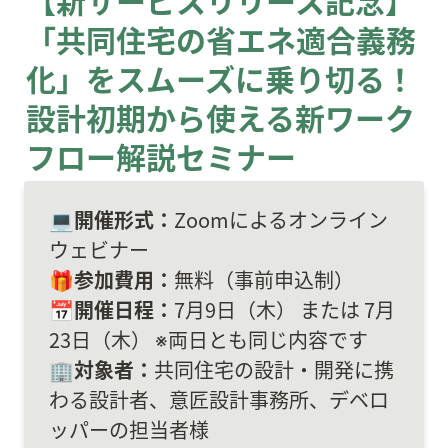
【新サービスリリース記念】

「共同住宅の省エネ適合義務
化」をスムーズに乗り切る！

設計初期から使える新ワーク
フロー解説セミナー
💻
開催形式：
Zoomによるオンライン
ウェビナー

🎁
参加費用：
無料（事前申込制）

📅
開催日程：
7月9日（木） または 7月
23日（木） ※両日とも同じ内容です

🏢
対象者：
共同住宅の設計・開発に携
わる設計者、意匠設計事務所、デベロ
ッパーの担当者様