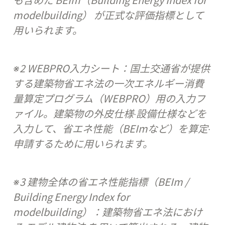
modelbuilding） が正式な評価指標として
用いられます。
※2 WEBPRO入力シート：国土交通省が提供
する建築物省エネ法の一次エネルギー消費
量算定プログラム（WEBPRO）用の入力フ
ァイル。建築物の外皮仕様‧設備仕様などを
入力して、省エネ性能（BEImなど）を算定‧
申請するために用いられます。
※3 建物全体の省エネ性能指標（BEIm / 
Building Energy Index for 
modelbuilding）：建築物省エネ法におけ