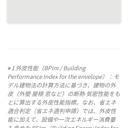
※1 外皮性能（BPIm / Building 
Performance Index for the envelope）：モ
デル建物法の計算方法に基づき、建物の外
皮（外壁‧屋根‧窓など）の断熱‧気密性能をも
とに算出する外皮性能指標。なお、省エネ
適合判定（省エネ適判申請）では、外皮性
能に加えて、設備や一次エネルギー消費量
も含めた BEIm（Building Energy Index for 